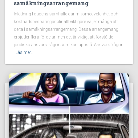
samåkningsarrangemang
Inledning I dagens samhälle där miljömedvetenhet och
kostnadsbesparingar blir allt viktigare väljer många att
delta i samåkningsarrangemang. Dessa arrangemang
erbjuder flera fördelar men det är viktigt att förstå de
juridiska ansvarsfrågor som kan uppstå. Ansvarsfrågor
Läs mer…