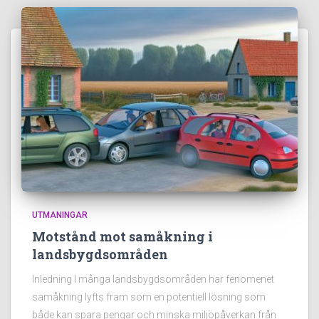
UTMANINGAR
Motstånd mot samåkning i
landsbygdsområden
Inledning I många landsbygdsområden har fenomenet
samåkning lyfts fram som en potentiell lösning som
både kan spara pengar och minska miljöpåverkan från