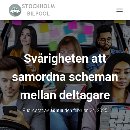
S
L
Å
P
Å
/
Svårigheten att
A
V
samordna scheman
N
A
V
mellan deltagare
I
G
E
Publicerat av
admin
den
februari 24, 2025
R
I