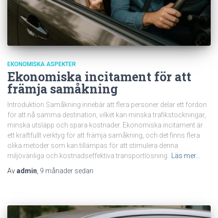
EKONOMISKA ASPEKTER
Ekonomiska incitament för att
främja samåkning
Introduktion Samåkning innebär att flera personer delar ett fordon
för att nå samma destination, vilket kan minska trafikstockningar,
minska utsläpp och spara kostnader. Ekonomiska incitament är
ett kraftfullt verktyg för att främja samåkning, och det finns flera
olika metoder som kan tillämpas för att stimulera denna
miljövänliga och kostnadseffektiva transportlösning.
Läs mer…
Av
admin
,
9 månader
sedan