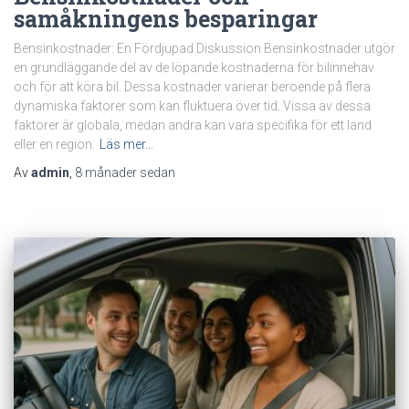
samåkningens besparingar
Bensinkostnader: En Fördjupad Diskussion Bensinkostnader utgör
en grundläggande del av de löpande kostnaderna för bilinnehav
och för att köra bil. Dessa kostnader varierar beroende på flera
dynamiska faktorer som kan fluktuera över tid. Vissa av dessa
faktorer är globala, medan andra kan vara specifika för ett land
eller en region.
Läs mer…
Av
admin
,
8 månader
sedan