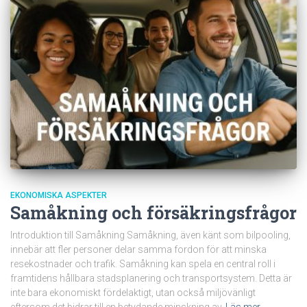
EKONOMISKA ASPEKTER
Samåkning och försäkringsfrågor
Introduktion till Samåkning Samåkning, även känt som bilpooling,
innebär att fler personer delar samma fordon för att minska
resekostnader och trafik. Samåkning kan spela en central roll i
framtidens hållbara stadsplanering och transportsystem. Detta är
inte bara ekonomiskt fördelaktigt, utan också miljövänligt
eftersom det bidrar till en betydande minskning av
Läs mer…