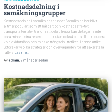
EKONOMISKA ASPEKTER
Kostnadsdelning i
samåkningsgrupper
Kostnadsdelning i samåkningsgrupper Samåkning har blivit
alltmer populärt som ett hållbart och kostnadseffektivt
transportalternativ. Genom att dela bilresor kan deltagarna inte
bara minska sina resekostnader utan också bidra till att reducera
koldioxidutsläpp och minska trängseln i trafiken. I denna artikel
utforskar vi olika strategier och överväganden för att säkerställa
rättvis
Läs mer…
Av
admin
,
9 månader
sedan