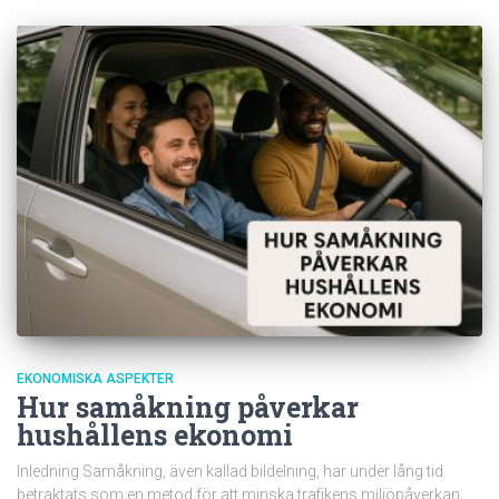
EKONOMISKA ASPEKTER
Hur samåkning påverkar
hushållens ekonomi
Inledning Samåkning, även kallad bildelning, har under lång tid
betraktats som en metod för att minska trafikens miljöpåverkan