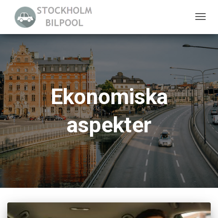
SLÅ
PÅ/AV
NAVIG
Ekonomiska
aspekter