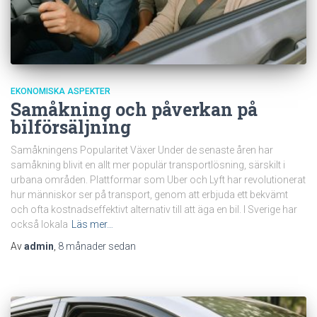
EKONOMISKA ASPEKTER
Samåkning och påverkan på
bilförsäljning
Samåkningens Popularitet Växer Under de senaste åren har
samåkning blivit en allt mer populär transportlösning, särskilt i
urbana områden. Plattformar som Uber och Lyft har revolutionerat
hur människor ser på transport, genom att erbjuda ett bekvämt
och ofta kostnadseffektivt alternativ till att äga en bil. I Sverige har
också lokala
Läs mer…
Av
admin
,
8 månader
sedan