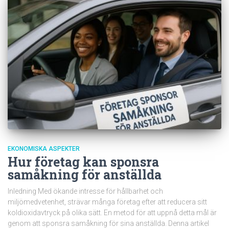
EKONOMISKA ASPEKTER
Hur företag kan sponsra
samåkning för anställda
Inledning Med ökande intresse för hållbarhet och
miljömedvetenhet, strävar många företag efter att reducera sitt
koldioxidavtryck på olika sätt. En metod för att uppnå detta mål är
genom att sponsra samåkning för sina anställda. Denna artikel