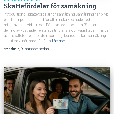
Skattefördelar för samåkning
Introduktion till skattefördelar för samåkning Samåkning har blivit
en alltmer populär metod för att minska kostnader och
miljöpåverkan vid bilresor. Förutom de uppenbara fördelarna med
delning av kostnader relaterade till bränsle och vägslitage, finns det
även skattefördelar för dem som regelbundet deltar i samåkning.
Här kikar vi närmare på några
Läs mer…
Av
admin
,
9 månader
sedan