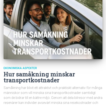
EKONOMISKA ASPEKTER
Hur samåkning minskar
transportkostnader
Samåkning har blivit ett attraktivt och praktiskt alternativ för många
människor som vill minska sina transportkostnader samtidigt
som de bidrar till en bättre miljö. Genom att dela bilresor med andra
resenärer kan individer avsevärt minska sina resekostnader och