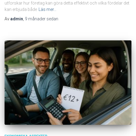
utforskar hur företag kan göra detta effektivt och vilka fördelar det
kan erbjuda både
Läs mer…
Av
admin
,
9 månader
sedan