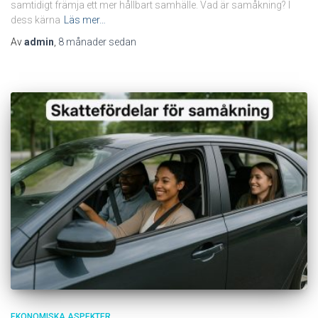
samtidigt främja ett mer hållbart samhälle. Vad är samåkning? I
dess kärna
Läs mer…
Av
admin
,
8 månader
sedan
EKONOMISKA ASPEKTER