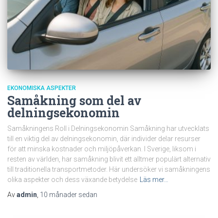
EKONOMISKA ASPEKTER
Samåkning som del av
delningsekonomin
Samåkningens Roll i Delningsekonomin Samåkning har utvecklats
till en viktig del av delningsekonomin, där individer delar resurser
för att minska kostnader och miljöpåverkan. I Sverige, liksom i
resten av världen, har samåkning blivit ett alltmer populärt alternativ
till traditionella transportmetoder. Här undersöker vi samåkningens
olika aspekter och dess växande betydelse
Läs mer…
Av
admin
,
10 månader
sedan