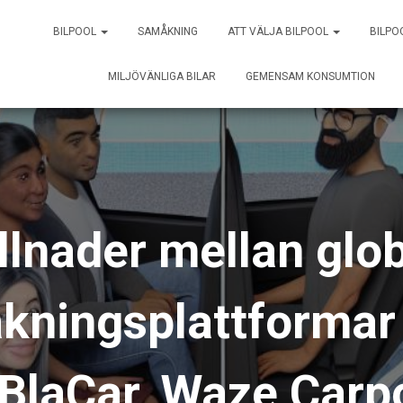
BILPOOL
SAMÅKNING
ATT VÄLJA BILPOOL
BILPO
MILJÖVÄNLIGA BILAR
GEMENSAM KONSUMTION
llnader mellan glo
ningsplattformar 
BlaCar, Waze Carp