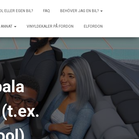
OL ELLER EGEN BIL?
FAQ
BEHÖVER JAG EN BIL?
ANNAT
VINYLDEKALER PÅ FORDON
ELFORDON
bala
(t.ex.
ool)