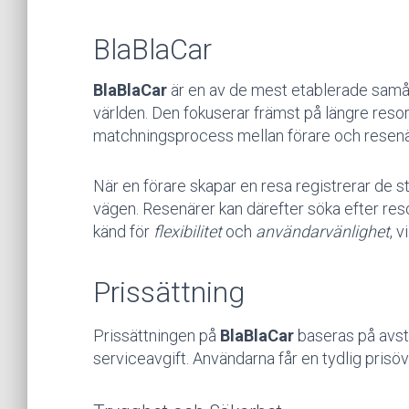
BlaBlaCar
BlaBlaCar
är en av de mest etablerade samåk
världen. Den fokuserar främst på längre reso
matchningsprocess mellan förare och resenä
När en förare skapar en resa registrerar de st
vägen. Resenärer kan därefter söka efter reso
känd för
flexibilitet
och
användarvänlighet
, v
Prissättning
Prissättningen på
BlaBlaCar
baseras på avst
serviceavgift. Användarna får en tydlig prisöv