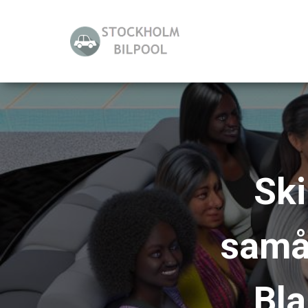
Ski
samåk
Bla