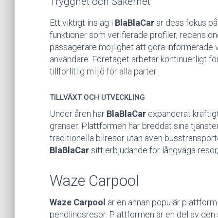
Trygghet och Säkerhet
Ett viktigt inslag i
BlaBlaCar
är dess fokus på
funktioner som verifierade profiler, recensi
passagerare möjlighet att göra informerade v
användare. Företaget arbetar kontinuerligt för 
tillförlitlig miljö för alla parter.
TILLVÄXT OCH UTVECKLING
Under åren har
BlaBlaCar
expanderat kraftigt 
gränser. Plattformen har breddat sina tjänster
traditionella bilresor utan även busstranspor
BlaBlaCar
sitt erbjudande för långväga resor, 
Waze Carpool
Waze Carpool
är en annan populär plattform
pendlingsresor. Plattformen är en del av den