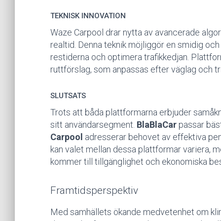
TEKNISK INNOVATION
Waze Carpool drar nytta av avancerade algori
realtid. Denna teknik möjliggör en smidig oc
restiderna och optimera trafikkedjan. Plattf
ruttförslag, som anpassas efter väglag och tr
SLUTSATS
Trots att båda plattformarna erbjuder samåkning
sitt användarsegment.
BlaBlaCar
passar bäst
Carpool
adresserar behovet av effektiva pe
kan valet mellan dessa plattformar variera, 
kommer till tillgänglighet och ekonomiska bes
Framtidsperspektiv
Med samhällets ökande medvetenhet om klimat