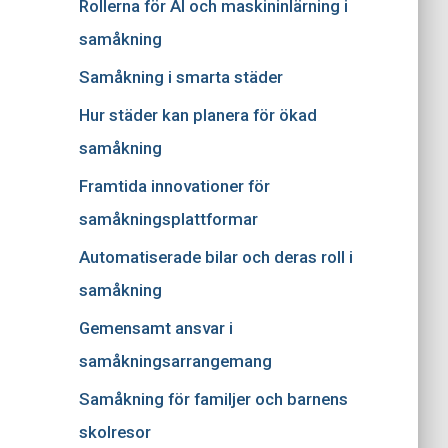
Rollerna för AI och maskininlärning i
e
r
samåkning
:
Samåkning i smarta städer
Hur städer kan planera för ökad
samåkning
Framtida innovationer för
samåkningsplattformar
Automatiserade bilar och deras roll i
samåkning
Gemensamt ansvar i
samåkningsarrangemang
Samåkning för familjer och barnens
skolresor