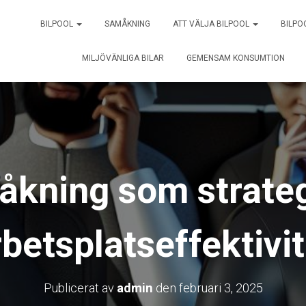
BILPOOL
SAMÅKNING
ATT VÄLJA BILPOOL
BILPO
MILJÖVÄNLIGA BILAR
GEMENSAM KONSUMTION
kning som strateg
rbetsplatseffektivit
Publicerat av
admin
den
februari 3, 2025