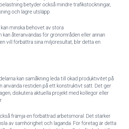
ikbelastning betyder också mindre trafikstockningar,
ukning och lägre utsläpp.
g kan minska behovet av stora
om kan återanvändas för grönområden eller annan
 vill förbättra sina miljöresultat, blir detta en
larna kan samåkning leda till ökad produktivitet på
använda restiden på ett konstruktivt sätt. Det ger
gen, diskutera aktuella projekt med kollegor eller
r.
kså främja en förbättrad arbetsmoral. Det stärker
sla av samhörighet och laganda. För företag är detta