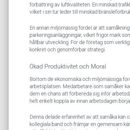
förbättring av luftkvaliteten. En minskad traf
vilket i sin tur leder till minskad bränsleförbr
En annan miljömässig fördel är att samåknin
parkeringsanläggningar, vilket frigör mark s
hållbar utveckling. För de företag som verkligen
konkret och genomförbar strategi.
Ökad Produktivitet och Moral
Bortom de ekonomiska och miljömässiga förde
arbetsplatsen. Medarbetare som samåker kan 
dem en chans att förbereda sig inför arbetsda
helt enkelt koppla av innan arbetsdagen börja
Denna delade erfarenhet av att samåka kan oc
kollegiala band och främjar en gemensam kän