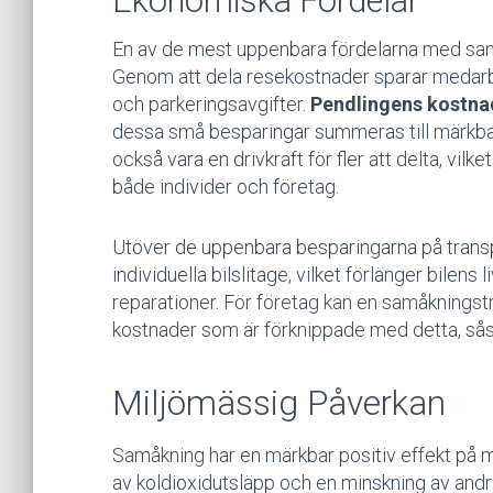
Ekonomiska Fördelar
En av de mest uppenbara fördelarna med sam
Genom att dela resekostnader sparar medar
och parkeringsavgifter.
Pendlingens kostnad
dessa små besparingar summeras till märkba
också vara en drivkraft för fler att delta, vil
både individer och företag.
Utöver de uppenbara besparingarna på trans
individuella bilslitage, vilket förlänger bilen
reparationer. För företag kan en samåkningst
kostnader som är förknippade med detta, sås
Miljömässig Påverkan
Samåkning har en märkbar positiv effekt på m
av koldioxidutsläpp och en minskning av andra s