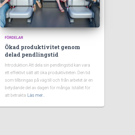
FÖRDELAR
Ökad produktivitet genom
delad pendlingstid
Introduktion Att dela sin pendlingstid kan vara
ett effektivt sätt att öka produktiviteten. Den tid
som tillbringas på väg till och från arbetet är en
betydande del av dagen för många. Istället för
att betrakta
Läs mer…