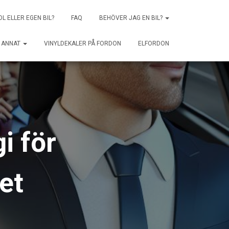
OL ELLER EGEN BIL?
FAQ
BEHÖVER JAG EN BIL?
ANNAT
VINYLDEKALER PÅ FORDON
ELFORDON
i för
et