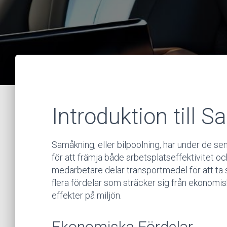
Introduktion till 
Samåkning, eller bilpoolning, har under de sen
för att främja både arbetsplatseffektivitet o
medarbetare delar transportmedel för att ta s
flera fördelar som sträcker sig från ekonomiska
effekter på miljön.