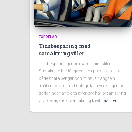
FÖRDELAR
Tidsbesparing med
samåkningsfiler
Tidsbesparing genom samåkningsfiler
Samåkning har länge varit ett praktiskt sätt att
både spara pengar och minska trängseln i
trafiken. Med den teknologiska utvecklingen och
spridningen av digitala verktyg har organisering
och deltagande i samåkning blivit
Läs mer…