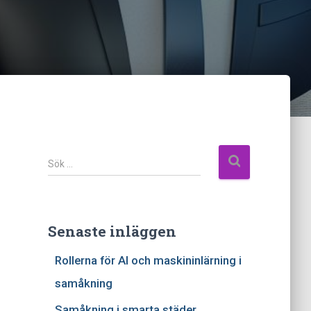
S
ö
k
e
f
Senaste inläggen
t
Rollerna för AI och maskininlärning i
e
r
samåkning
:
Samåkning i smarta städer