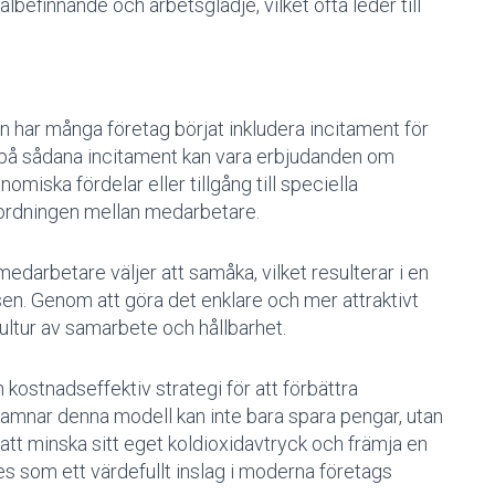
älbefinnande och arbetsglädje, vilket ofta leder till
.
n har många företag börjat inkludera incitament för
l på sådana incitament kan vara erbjudanden om
omiska fördelar eller tillgång till speciella
ordningen mellan medarbetare.
r medarbetare väljer att samåka, vilket resulterar i en
sen. Genom att göra det enklare och mer attraktivt
 kultur av samarbete och hållbarhet.
 kostnadseffektiv strategi för att förbättra
amnar denna modell kan inte bara spara pengar, utan
 att minska sitt eget koldioxidavtryck och främja en
s som ett värdefullt inslag i moderna företags