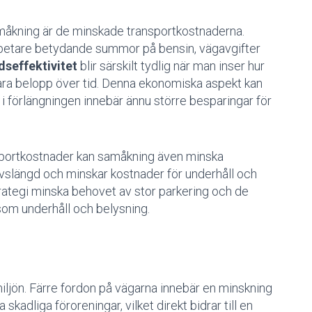
åkning är de minskade transportkostnaderna.
betare betydande summor på bensin, vägavgifter
seffektivitet
blir särskilt tydlig när man inser hur
ra belopp över tid. Denna ekonomiska aspekt kan
ket i förlängningen innebär ännu större besparingar för
portkostnader kan samåkning även minska
s livslängd och minskar kostnader för underhåll och
rategi minska behovet av stor parkering och de
om underhåll och belysning.
iljön. Färre fordon på vägarna innebär en minskning
kadliga föroreningar, vilket direkt bidrar till en