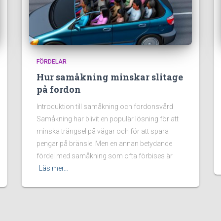
FÖRDELAR
Hur samåkning minskar slitage
på fordon
Introduktion till samåkning och fordonsvård
Samåkning har blivit en populär lösning för att
minska trängsel på vägar och för att spara
pengar på bränsle. Men en annan betydande
fördel med samåkning som ofta förbises är
Läs mer…