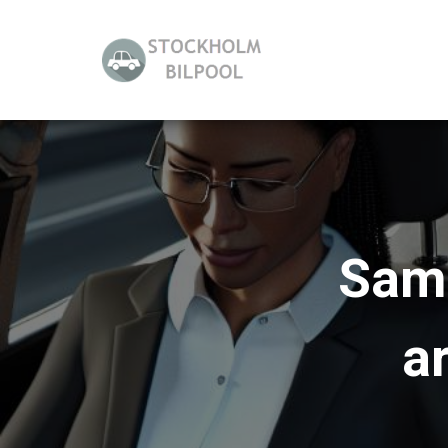
Samå
a