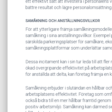
ett effektivt sätt att investera i personalens v
bättre resultat och lägre personalomsättning
SAMÅKNING OCH ANSTÄLLNINGSVILLKOR
För att ytterligare främja samåkningsmodelle
samåkning i sina anställningsvillkor. Exempe
särskilda parkeringsplatser för samåkare, ekon
samåkningsplattformar som underlättar sam
Dessa incitament kan i sin tur leda till att fle
ökad övergripande effektivitet på arbetsplat
för anställda att delta, kan företag främja en
Samåkning erbjuder i slutändan en hållbar och
arbetsplatsens effektivitet. Företag som omf
också bidra till en mer hållbar framtid genom
positiv arbetsmiljö. Samåkning kan därmed se