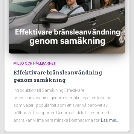
MILJÖ OCH HÅLLBARHET
Effektivare bränsleanvändning
genom samåkning
Introduktion till Samåkning Effektivare
bränsleanvändning genom samåkning är en lösning
som växer i popularitet som ett svar på behovet av
hållbarare transporter. Genom att dela bilresor med
andra kan vi inte bara minska kostnaderna för
Läs mer…