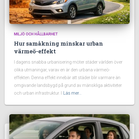
MILJÖ OCH HÅLLBARHET
Hur samåkning minskar urban
värmeö-effekt
I dagens snabba urbanisering möter städer världen över
olika utmaningar, varav en är den urbana värmeö-
effekten. Denna effekt innebär att städer blir varmare än
omgivande landsbygd på grund av mänskliga aktiviteter
och urban infrastruktur. I
Läs mer…