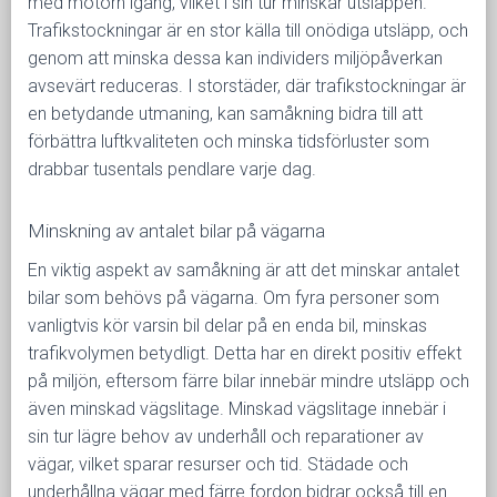
med motorn igång, vilket i sin tur minskar utsläppen.
Trafikstockningar är en stor källa till onödiga utsläpp, och
genom att minska dessa kan individers miljöpåverkan
avsevärt reduceras. I storstäder, där trafikstockningar är
en betydande utmaning, kan samåkning bidra till att
förbättra luftkvaliteten och minska tidsförluster som
drabbar tusentals pendlare varje dag.
Minskning av antalet bilar på vägarna
En viktig aspekt av samåkning är att det minskar antalet
bilar som behövs på vägarna. Om fyra personer som
vanligtvis kör varsin bil delar på en enda bil, minskas
trafikvolymen betydligt. Detta har en direkt positiv effekt
på miljön, eftersom färre bilar innebär mindre utsläpp och
även minskad vägslitage. Minskad vägslitage innebär i
sin tur lägre behov av underhåll och reparationer av
vägar, vilket sparar resurser och tid. Städade och
underhållna vägar med färre fordon bidrar också till en