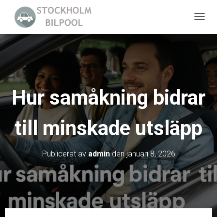
S
L
Å
P
Å
/
Hur samåkning bidrar
A
V
till minskade utsläpp
N
A
V
Publicerat av
admin
den
januari 8, 2026
I
G
E
R
I