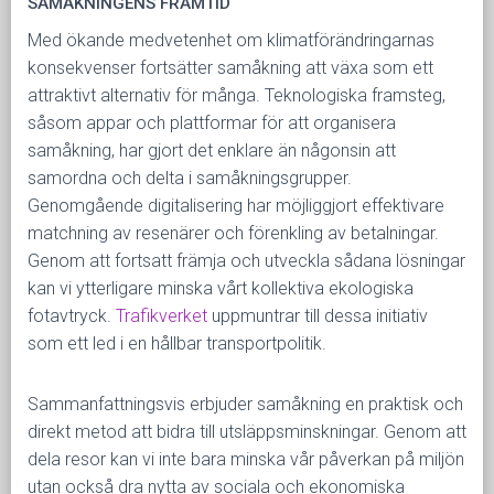
SAMÅKNINGENS FRAMTID
Med ökande medvetenhet om klimatförändringarnas
konsekvenser fortsätter samåkning att växa som ett
attraktivt alternativ för många. Teknologiska framsteg,
såsom appar och plattformar för att organisera
samåkning, har gjort det enklare än någonsin att
samordna och delta i samåkningsgrupper.
Genomgående digitalisering har möjliggjort effektivare
matchning av resenärer och förenkling av betalningar.
Genom att fortsatt främja och utveckla sådana lösningar
kan vi ytterligare minska vårt kollektiva ekologiska
fotavtryck.
Trafikverket
uppmuntrar till dessa initiativ
som ett led i en hållbar transportpolitik.
Sammanfattningsvis erbjuder samåkning en praktisk och
direkt metod att bidra till utsläppsminskningar. Genom att
dela resor kan vi inte bara minska vår påverkan på miljön
utan också dra nytta av sociala och ekonomiska