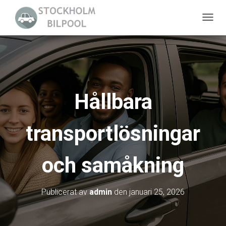
S
L
Å
P
Å
/
Hållbara
A
V
transportlösningar
N
A
V
och samåkning
I
G
E
Publicerat av
admin
den
januari 25, 2026
R
I