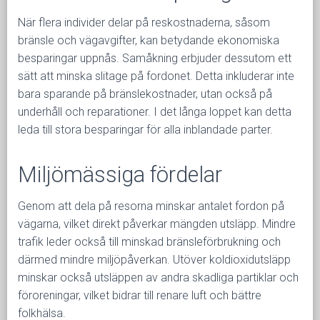
När flera individer delar på reskostnaderna, såsom
bränsle och vägavgifter, kan betydande ekonomiska
besparingar uppnås. Samåkning erbjuder dessutom ett
sätt att minska slitage på fordonet. Detta inkluderar inte
bara sparande på bränslekostnader, utan också på
underhåll och reparationer. I det långa loppet kan detta
leda till stora besparingar för alla inblandade parter.
Miljömässiga fördelar
Genom att dela på resorna minskar antalet fordon på
vägarna, vilket direkt påverkar mängden utsläpp. Mindre
trafik leder också till minskad bränsleförbrukning och
därmed mindre miljöpåverkan. Utöver koldioxidutsläpp
minskar också utsläppen av andra skadliga partiklar och
föroreningar, vilket bidrar till renare luft och bättre
folkhälsa.