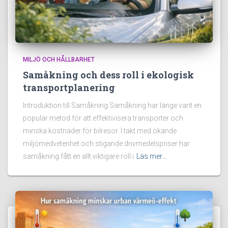
MILJÖ OCH HÅLLBARHET
Samåkning och dess roll i ekologisk
transportplanering
Introduktion till Samåkning Samåkning har länge varit en
populär metod för att effektivisera transporter och
minska kostnader för bilresor. I takt med ökande
miljömedvetenhet och stigande drivmedelspriser har
samåkning fått en allt viktigare roll i
Läs mer…