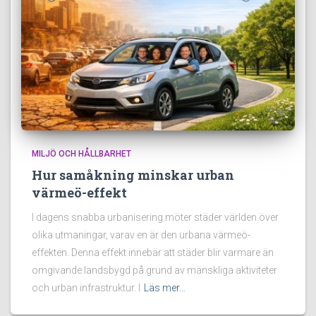
MILJÖ OCH HÅLLBARHET
Hur samåkning minskar urban
värmeö-effekt
I dagens snabba urbanisering möter städer världen över
olika utmaningar, varav en är den urbana värmeö-
effekten. Denna effekt innebär att städer blir varmare än
omgivande landsbygd på grund av mänskliga aktiviteter
och urban infrastruktur. I
Läs mer…