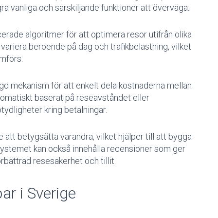
gra vanliga och särskiljande funktioner att överväga:
erade algoritmer för att optimera resor utifrån olika
variera beroende på dag och trafikbelastning, vilket
mförs.
ggd mekanism för att enkelt dela kostnaderna mellan
tomatiskt baserat på reseavståndet eller
ydligheter kring betalningar.
 att betygsätta varandra, vilket hjälper till att bygga
gssystemet kan också innehålla recensioner som ger
förbättrad resesäkerhet och tillit.
r i Sverige