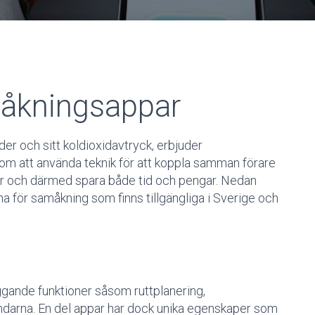
måkningsappar
er och sitt koldioxidavtryck, erbjuder
nom att använda teknik för att koppla samman förare
esor och därmed spara både tid och pengar. Nedan
a för samåkning som finns tillgängliga i Sverige och
gande funktioner såsom ruttplanering,
darna. En del appar har dock unika egenskaper som