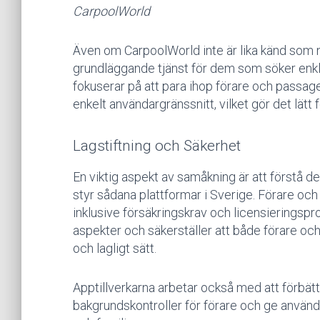
CarpoolWorld
Även om CarpoolWorld inte är lika känd som n
grundläggande tjänst för dem som söker enkla
fokuserar på att para ihop förare och pass
enkelt användargränssnitt, vilket gör det lät
Lagstiftning och Säkerhet
En viktig aspekt av samåkning är att förstå d
styr sådana plattformar i Sverige. Förare och p
inklusive försäkringskrav och licensieringsp
aspekter och säkerställer att både förare oc
och lagligt sätt.
Apptillverkarna arbetar också med att förbät
bakgrundskontroller för förare och ge använda