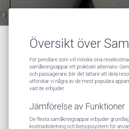
Översikt över Sa
För pendlare som vill minska sina resekostnad
samåkningsappar ett praktiskt alternativ. Ge
och passagerare, blir det lättare att dela r
utforskar vi några av de mest populära apparn
vad de erbjuder.
Jämförelse av Funktioner
De flesta samåkningsappar erbjuder grundläg
kostnadsdelning och betygssystem för använ