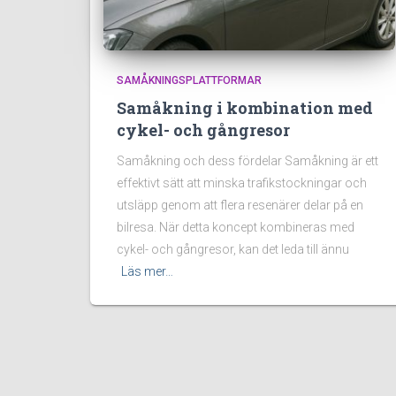
SAMÅKNINGSPLATTFORMAR
Samåkning i kombination med
cykel- och gångresor
Samåkning och dess fördelar Samåkning är ett
effektivt sätt att minska trafikstockningar och
utsläpp genom att flera resenärer delar på en
bilresa. När detta koncept kombineras med
cykel- och gångresor, kan det leda till ännu
Läs mer…