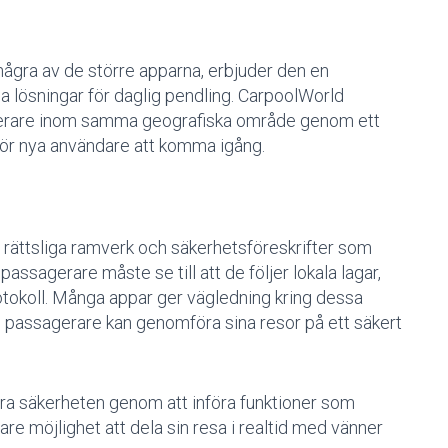
ågra av de större apparna, erbjuder den en
 lösningar för daglig pendling. CarpoolWorld
agerare inom samma geografiska område genom ett
t för nya användare att komma igång.
e rättsliga ramverk och säkerhetsföreskrifter som
assagerare måste se till att de följer lokala lagar,
rotokoll. Många appar ger vägledning kring dessa
h passagerare kan genomföra sina resor på ett säkert
tra säkerheten genom att införa funktioner som
re möjlighet att dela sin resa i realtid med vänner