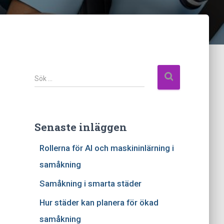
S
ö
k
e
f
Senaste inläggen
t
Rollerna för AI och maskininlärning i
e
r
samåkning
:
Samåkning i smarta städer
Hur städer kan planera för ökad
samåkning