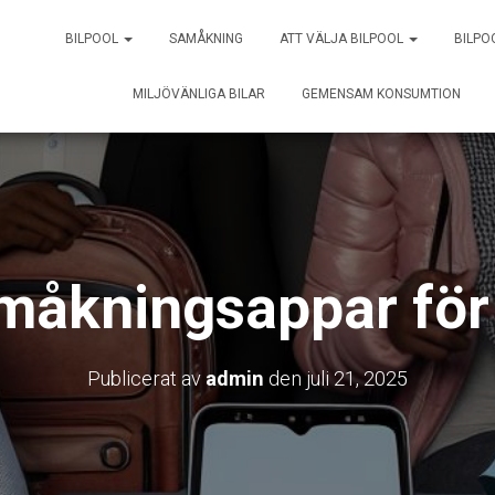
BILPOOL
SAMÅKNING
ATT VÄLJA BILPOOL
BILPO
MILJÖVÄNLIGA BILAR
GEMENSAM KONSUMTION
måkningsappar för
Publicerat av
admin
den
juli 21, 2025