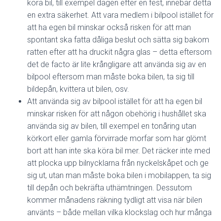
köra bil, till exempel dagen efter en fest, innebär detta
en extra säkerhet. Att vara medlem i bilpool istället för
att ha egen bil minskar också risken för att man
spontant ska fatta dåliga beslut och sätta sig bakom
ratten efter att ha druckit några glas – detta eftersom
det de facto är lite krångligare att använda sig av en
bilpool eftersom man måste boka bilen, ta sig till
bildepån, kvittera ut bilen, osv.
Att använda sig av bilpool istället för att ha egen bil
minskar risken för att någon obehörig i hushållet ska
använda sig av bilen, till exempel en tonåring utan
körkort eller gamla förvirrade morfar som har glömt
bort att han inte ska köra bil mer. Det räcker inte med
att plocka upp bilnycklarna från nyckelskåpet och ge
sig ut, utan man måste boka bilen i mobilappen, ta sig
till depån och bekräfta uthämtningen. Dessutom
kommer månadens räkning tydligt att visa när bilen
använts – både mellan vilka klockslag och hur många