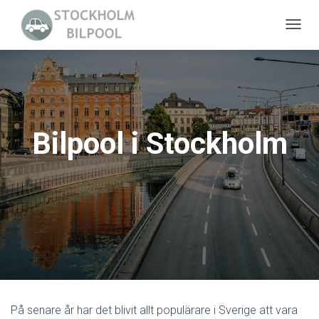
S
L
Å
P
Å
/
Bilpool i Stockholm
A
V
N
A
V
I
G
E
R
I
På senare år har det blivit allt populärare i Sverige att vara