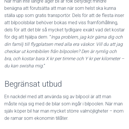
När man inte längre äger bil är folk betydligt mindre
benägna att förutsätta att man när som helst ska kunna
ställa upp som gratis transportör. Dels för att de flesta inser
att bilpoolsbilar behöver bokas med viss framförhållning,
dels för att det blir så mycket tydligare exakt vad det kostar
för dig att hjälpa dem. ”
Inga problem, jag kör gärna dig och
din familj till flygplatsen med alla era väskor. Vill du att jag
checkar ut kombibilen från bilpoolen? Den är rymlig och
bra, och kostar bara X kr per timme och Y kr per kilometer –
du kan swisha mig.
”
Begränsat utbud
En nackdel med att använda sig av bilpool är att man
måste nöja sig med de bilar som ingår i bilpoolen. När man
själv köper bil har man mycket större valmöjligheter – inom
de ramar som ekonomin tillåter.