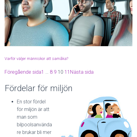
Varför väljer människor att samåka?
Föregående sida
1
…
8
9
10
11
Nästa sida
Fördelar för miljön
En stor fördel
för miljön är att
man som
bilpoolsanvända
re brukar bli mer