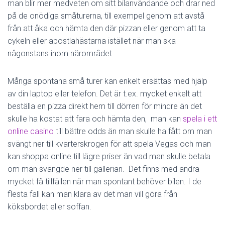
man blir mer medveten om sitt bilanvändande och drar ned
på de onödiga småturerna, till exempel genom att avstå
från att åka och hämta den där pizzan eller genom att ta
cykeln eller apostlahästarna istället när man ska
någonstans inom närområdet.
Många spontana små turer kan enkelt ersättas med hjälp
av din laptop eller telefon. Det är t.ex. mycket enkelt att
beställa en pizza direkt hem till dörren för mindre än det
skulle ha kostat att fara och hämta den, man kan
spela i ett
online casino
till bättre odds än man skulle ha fått om man
svängt ner till kvarterskrogen för att spela Vegas och man
kan shoppa online till lägre priser än vad man skulle betala
om man svängde ner till gallerian. Det finns med andra
mycket få tillfällen när man spontant behöver bilen. I de
flesta fall kan man klara av det man vill göra från
köksbordet eller soffan.