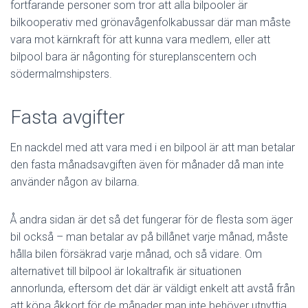
fortfarande personer som tror att alla bilpooler är
bilkooperativ med grönavågenfolkabussar där man måste
vara mot kärnkraft för att kunna vara medlem, eller att
bilpool bara är någonting för stureplanscentern och
södermalmshipsters.
Fasta avgifter
En nackdel med att vara med i en bilpool är att man betalar
den fasta månadsavgiften även för månader då man inte
använder någon av bilarna.
Å andra sidan är det så det fungerar för de flesta som äger
bil också – man betalar av på billånet varje månad, måste
hålla bilen försäkrad varje månad, och så vidare. Om
alternativet till bilpool är lokaltrafik är situationen
annorlunda, eftersom det där är väldigt enkelt att avstå från
att köpa åkkort för de månader man inte behöver utnyttja