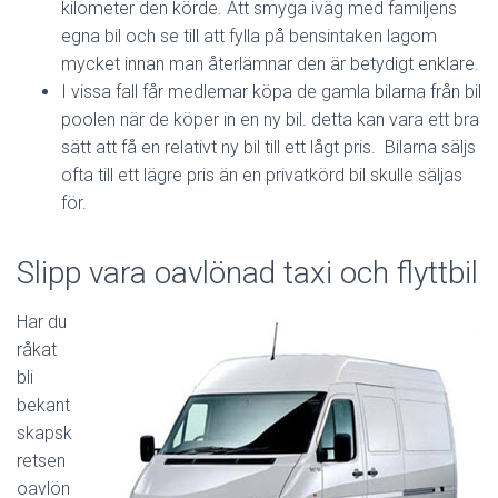
kilometer den körde. Att smyga iväg med familjens
egna bil och se till att fylla på bensintaken lagom
mycket innan man återlämnar den är betydigt enklare.
I vissa fall får medlemar köpa de gamla bilarna från bil
poolen när de köper in en ny bil. detta kan vara ett bra
sätt att få en relativt ny bil till ett lågt pris. Bilarna säljs
ofta till ett lägre pris än en privatkörd bil skulle säljas
för.
Slipp vara oavlönad taxi och flyttbil
Har du
råkat
bli
bekant
skapsk
retsen
oavlön