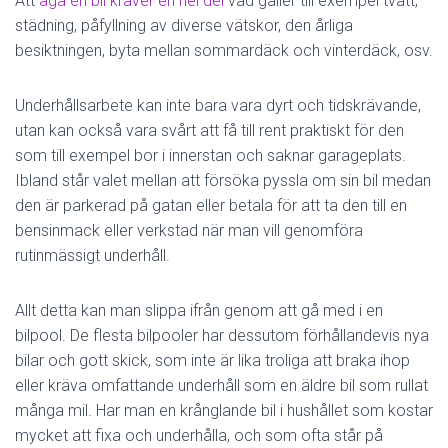
Att
äga en bil kräver en hel del
vad gäller till exempel tvätt,
städning, påfyllning av diverse vätskor, den årliga
besiktningen, byta mellan sommardäck och vinterdäck, osv.
Underhållsarbete kan inte bara vara dyrt och tidskrävande,
utan kan också vara svårt att få till rent praktiskt för den
som till exempel bor i innerstan och saknar garageplats.
Ibland står valet mellan att försöka pyssla om sin bil medan
den är parkerad på gatan eller betala för att ta den till en
bensinmack eller verkstad när man vill genomföra
rutinmässigt underhåll.
Allt detta kan man slippa ifrån genom att gå med i en
bilpool. De flesta bilpooler har dessutom förhållandevis nya
bilar och gott skick, som inte är lika troliga att braka ihop
eller kräva omfattande underhåll som en äldre bil som rullat
många mil. Har man en krånglande bil i hushållet som kostar
mycket att fixa och underhålla, och som ofta står på