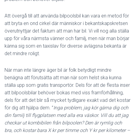
Att övergå till att använda bilpoolsbil kan vara en metod för
att bryta en ond cirkel där människor i bekantskapskretsen
överutnyttjar det faktum att man har bil. Vi vill nog alla ställa
upp för våra närmsta vänner och familj, men när man börjar
känna sig som en taxislav för diverse avlägsna bekanta är
det mindre roligt.
När man inte längre äger bil är folk betydligt mindre
benägna att förutsätta att man när som helst ska kunna
ställa upp som gratis transportör. Dels för att de flesta inser
att bilpoolsbilar behöver bokas med viss framförhållning,
dels för att det blir så mycket tydligare exakt vad det kostar
för dig att hjälpa dem. ”
Inga problem, jag kör gärna dig och
din familj till flygplatsen med alla era väskor. Vill du att jag
checkar ut kombibilen från bilpoolen? Den är rymlig och
bra, och kostar bara X kr per timme och Y kr per kilometer –