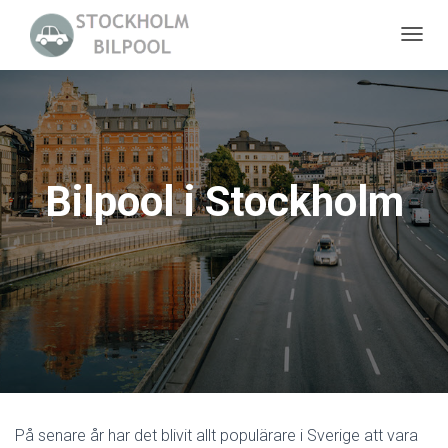
S
L
Å
P
Å
/
Bilpool i Stockholm
A
V
N
A
V
I
G
E
R
I
På senare år har det blivit allt populärare i Sverige att vara