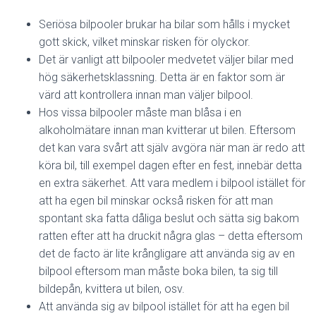
Seriösa bilpooler brukar ha bilar som hålls i mycket
gott skick, vilket minskar risken för olyckor.
Det är vanligt att bilpooler medvetet väljer bilar med
hög säkerhetsklassning. Detta är en faktor som är
värd att kontrollera innan man väljer bilpool.
Hos vissa bilpooler måste man blåsa i en
alkoholmätare innan man kvitterar ut bilen. Eftersom
det kan vara svårt att själv avgöra när man är redo att
köra bil, till exempel dagen efter en fest, innebär detta
en extra säkerhet. Att vara medlem i bilpool istället för
att ha egen bil minskar också risken för att man
spontant ska fatta dåliga beslut och sätta sig bakom
ratten efter att ha druckit några glas – detta eftersom
det de facto är lite krångligare att använda sig av en
bilpool eftersom man måste boka bilen, ta sig till
bildepån, kvittera ut bilen, osv.
Att använda sig av bilpool istället för att ha egen bil