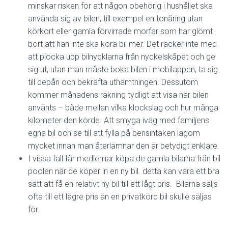
minskar risken för att någon obehörig i hushållet ska
använda sig av bilen, till exempel en tonåring utan
körkort eller gamla förvirrade morfar som har glömt
bort att han inte ska köra bil mer. Det räcker inte med
att plocka upp bilnycklarna från nyckelskåpet och ge
sig ut, utan man måste boka bilen i mobilappen, ta sig
till depån och bekräfta uthämtningen. Dessutom
kommer månadens räkning tydligt att visa när bilen
använts – både mellan vilka klockslag och hur många
kilometer den körde. Att smyga iväg med familjens
egna bil och se till att fylla på bensintaken lagom
mycket innan man återlämnar den är betydigt enklare.
I vissa fall får medlemar köpa de gamla bilarna från bil
poolen när de köper in en ny bil. detta kan vara ett bra
sätt att få en relativt ny bil till ett lågt pris. Bilarna säljs
ofta till ett lägre pris än en privatkörd bil skulle säljas
för.