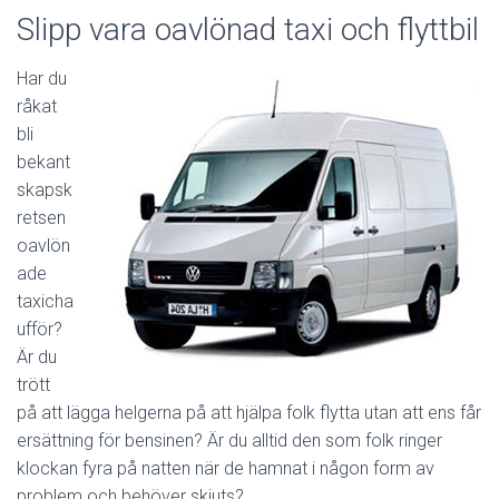
Slipp vara oavlönad taxi och flyttbil
Har du
råkat
bli
bekant
skapsk
retsen
oavlön
ade
taxicha
ufför?
Är du
trött
på att lägga helgerna på att hjälpa folk flytta utan att ens får
ersättning för bensinen? Är du alltid den som folk ringer
klockan fyra på natten när de hamnat i någon form av
problem och behöver skjuts?