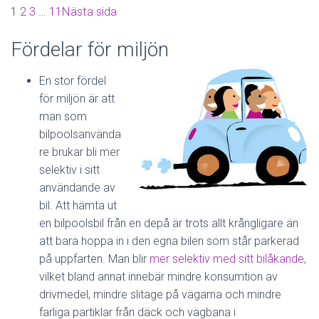
1
2
3
…
11
Nästa sida
Fördelar för miljön
En stor fördel
för miljön är att
man som
bilpoolsanvända
re brukar bli mer
selektiv i sitt
användande av
bil. Att hämta ut
en bilpoolsbil från en depå är trots allt krångligare än
att bara hoppa in i den egna bilen som står parkerad
på uppfarten. Man blir
mer selektiv med sitt bilåkande
,
vilket bland annat innebär mindre konsumtion av
drivmedel, mindre slitage på vägarna och mindre
farliga partiklar från däck och vägbana i