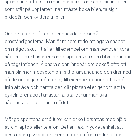
spontanitet eftersom man inte bara kan kasta sig in i bilen
som står på uppfarten utan måste boka bilen, ta sig till
bildepån och kvittera ut bilen.
Om detta är en fördel eller nackdel beror på
omständigheterna. Man är mindre redo att agera snabbt
om något akut inträffar, till exempel om man behöver köra
någon till sjukhus eller hämta upp en vän som blivit strandad
på tågstationen. Å andra sidan innebär det också ofta att
man blir mer medveten om sitt bilanvändande och drar ned
på de onödiga småturerna, till exempel genom att avstå
från att åka och hämta den där pizzan eller genom att ta
cykeln eller apostlahästarna istället när man ska
någonstans inom närområdet.
Många spontana små turer kan enkelt ersättas med hjälp
av din laptop eller telefon. Det är t.ex. mycket enkelt att
beställa en pizza direkt hem till dörren för mindre än det